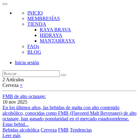
INICIO
MEMBRESÍAS
TIENDA
RAYA BRAVA
HIDRAYA
MANTARRAYA
FAQs
BLOG
Inicia sesión
2 Artículos
Cerveza
×
FMB de alto octanaje:
10 nov 2025
En los últimos años, las bebidas de malta con alto contenido
alcohólico, conocidas como FMB (Flavored Malt Beverages) de alto
octanaje, han ganado popularidad en el mercado estadounidense.
Estas bebid...
Bebidas alcohólica
Cerveza
FMB
Tendencias
Leer más