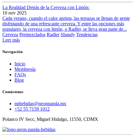
La Realidad Detrás de la Cerveza con Limón:
10 nov 2025
Cada verano, cuando el calor aprieta, las terrazas se llenan de gente
disfrutando de una refrescante cerveza. Y entre las opciones más
populares, la cerveza con limón, o Radler, se lleva gran parte de...
Cerveza
Premezclados
Radler
Shandy
Tendencias
Leer más
Navegación
Inicio
Membresía
FAQs
Blog
Contáctenos
npbebidas@neonpanda.mx
+52 55 7159 1012
Polanco IV Secc, Miguel Hidalgo, 11550, CDMX